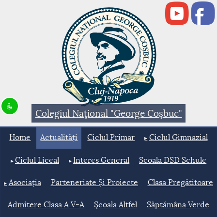
Disable flashes
visibility_off
Keyboard navigation
keyboard
Mark headings
title
Background Color
settings
Colegiul Naţional "George Coşbuc"
Zoom out
zoom_out
Home
Actualități
Ciclul Primar
Ciclul Gimnazial
Zoom in
zoom_in
Decrease font
remove_circle_outline
Ciclul Liceal
Interes General
Scoala DSD Schule
Increase font
add_circle_outline
Asociația
Parteneriate Și Proiecte
Clasa Pregătitoare
Readable font
spellcheck
Admitere Clasa A V-A
Şcoala Altfel
Săptămâna Verde
Bright contrast
brightness_high