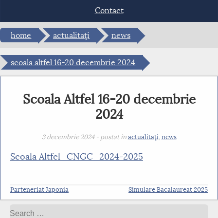
Dark contrast
brightness_low
Contact
Mark links
font_download
home
actualitaţi
news
Reset
cached
all
options
scoala altfel 16-20 decembrie 2024
Scoala Altfel 16-20 decembrie
2024
3 decembrie 2024 - postat în
actualitaţi
,
news
Scoala Altfel_CNGC_2024-2025
Parteneriat Japonia
Simulare Bacalaureat 2025