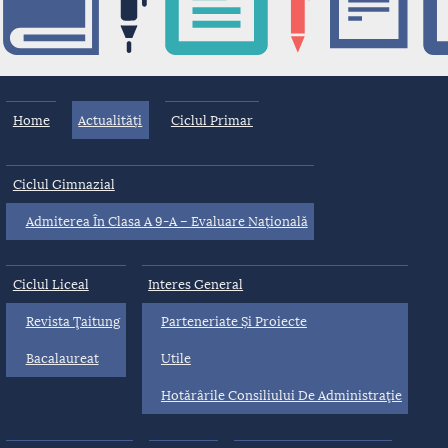
Home
Actualități
Ciclul Primar
Ciclul Gimnazial
Admiterea În Clasa A 9-A – Evaluare Națională
Ciclul Liceal
Interes General
Revista Ţaitung
Parteneriate Și Proiecte
Bacalaureat
Utile
Hotărârile Consiliului De Administraţie