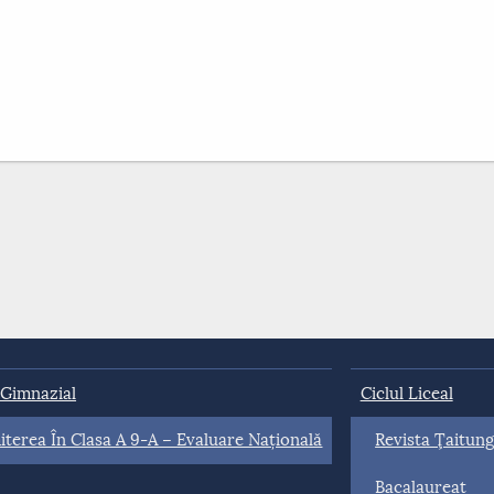
 Gimnazial
Ciclul Liceal
terea În Clasa A 9-A – Evaluare Națională
Revista Ţaitun
Bacalaureat