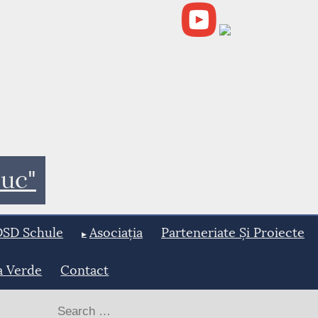
buc"
DSD Schule
Asociația
Parteneriate Și Proiecte
a Verde
Contact