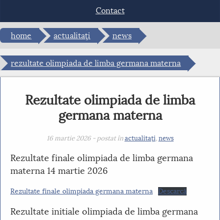
Dark contrast
brightness_low
Contact
Mark links
font_download
home
actualitaţi
news
Reset
cached
all
options
rezultate olimpiada de limba germana materna
Rezultate olimpiada de limba
germana materna
16 martie 2026 - postat în
actualitaţi
,
news
Rezultate finale olimpiada de limba germana
materna 14 martie 2026
Rezultate finale olimpiada germana materna
Descarcă
Rezultate initiale olimpiada de limba germana