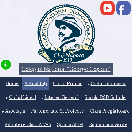
Disable flashes
visibility_off
Keyboard navigation
keyboard
Mark headings
title
Background Color
settings
Colegiul Naţional "George Coşbuc"
Zoom out
zoom_out
Home
Actualități
Ciclul Primar
Ciclul Gimnazial
Zoom in
zoom_in
Decrease font
remove_circle_outline
Ciclul Liceal
Interes General
Scoala DSD Schule
Increase font
add_circle_outline
Asociația
Parteneriate Și Proiecte
Clasa Pregătitoare
Readable font
spellcheck
Admitere Clasa A V-A
Şcoala Altfel
Săptămâna Verde
Bright contrast
brightness_high