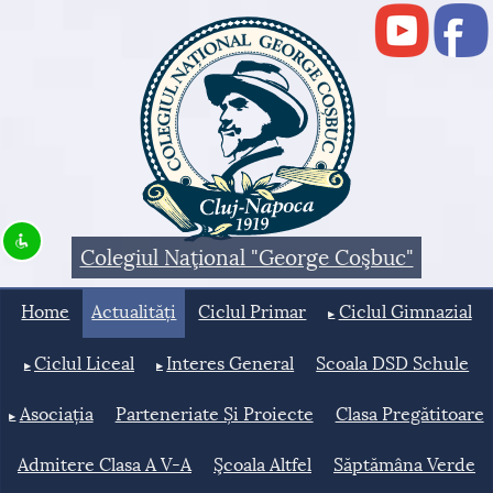
Disable flashes
visibility_off
Keyboard navigation
keyboard
Mark headings
title
Background Color
settings
Colegiul Naţional "George Coşbuc"
Zoom out
zoom_out
Home
Actualități
Ciclul Primar
Ciclul Gimnazial
Zoom in
zoom_in
Decrease font
remove_circle_outline
Ciclul Liceal
Interes General
Scoala DSD Schule
Increase font
add_circle_outline
Asociația
Parteneriate Și Proiecte
Clasa Pregătitoare
Readable font
spellcheck
Admitere Clasa A V-A
Şcoala Altfel
Săptămâna Verde
Bright contrast
brightness_high