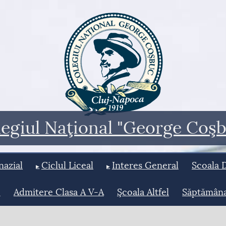
egiul Naţional "George Coş
nazial
Ciclul Liceal
Interes General
Scoala 
e
Admitere Clasa A V-A
Şcoala Altfel
Săptămân