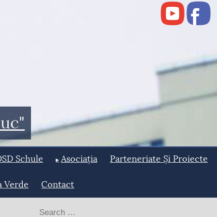
buc"
DSD Schule
Asociația
Parteneriate Și Proiecte
a Verde
Contact