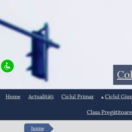
Col
Home
Actualități
Ciclul Primar
Ciclul Gim
Clasa Pregătitoar
home